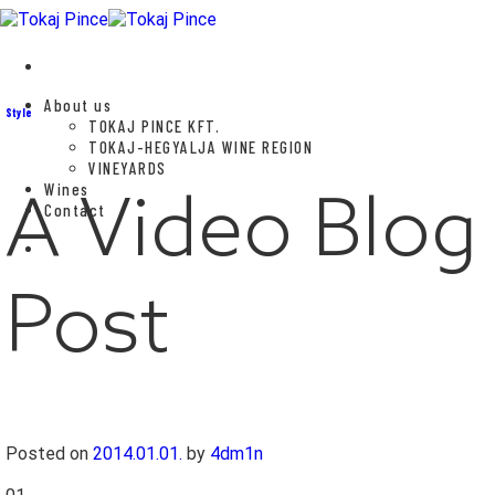
Skip
to
content
About us
Style
TOKAJ PINCE KFT.
TOKAJ-HEGYALJA WINE REGION
VINEYARDS
Wines
A Video Blog
Contact
Post
Posted on
2014.01.01.
by
4dm1n