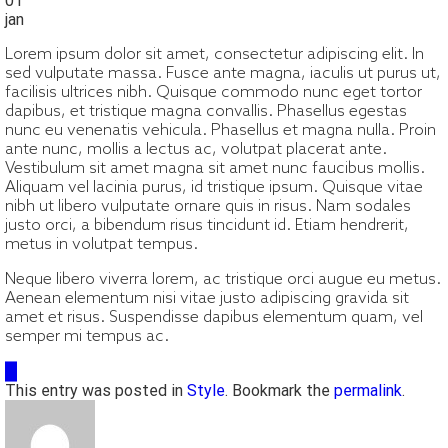
01
jan
Lorem ipsum dolor sit amet, consectetur adipiscing elit. In
sed vulputate massa. Fusce ante magna, iaculis ut purus ut,
facilisis ultrices nibh. Quisque commodo nunc eget tortor
dapibus, et tristique magna convallis. Phasellus egestas
nunc eu venenatis vehicula. Phasellus et magna nulla. Proin
ante nunc, mollis a lectus ac, volutpat placerat ante.
Vestibulum sit amet magna sit amet nunc faucibus mollis.
Aliquam vel lacinia purus, id tristique ipsum. Quisque vitae
nibh ut libero vulputate ornare quis in risus. Nam sodales
justo orci, a bibendum risus tincidunt id. Etiam hendrerit,
metus in volutpat tempus.
Neque libero viverra lorem, ac tristique orci augue eu metus.
Aenean elementum nisi vitae justo adipiscing gravida sit
amet et risus. Suspendisse dapibus elementum quam, vel
semper mi tempus ac.
This entry was posted in
Style
. Bookmark the
permalink
.