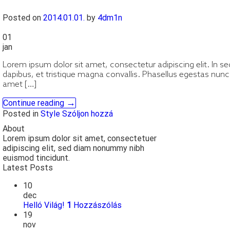
Posted on
2014.01.01.
by
4dm1n
01
jan
Lorem ipsum dolor sit amet, consectetur adipiscing elit. In s
dapibus, et tristique magna convallis. Phasellus egestas nunc 
amet […]
→
Continue reading
Posted in
Style
Szóljon hozzá
About
Lorem ipsum dolor sit amet, consectetuer
adipiscing elit, sed diam nonummy nibh
euismod tincidunt.
Latest Posts
10
dec
Helló Világ!
1
Hozzászólás
19
nov